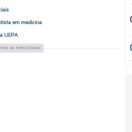
iais
otista em medicina
 na UEPA