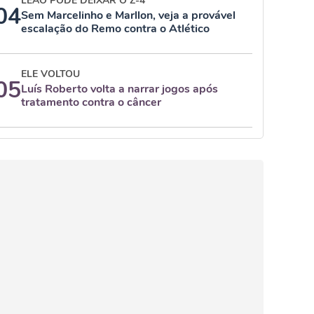
LEÃO PODE DEIXAR O Z-4
04
Sem Marcelinho e Marllon, veja a provável
escalação do Remo contra o Atlético
ELE VOLTOU
05
Luís Roberto volta a narrar jogos após
tratamento contra o câncer