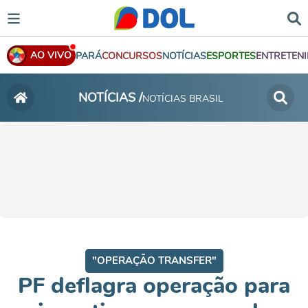
AO VIVO
PARÁ
CONCURSOS
NOTÍCIAS
ESPORTES
ENTRETEN
NOTÍCIAS /
NOTÍCIAS BRASIL
"OPERAÇÃO TRANSFER"
PF deflagra operação para