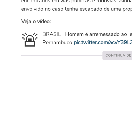
encontrados em vias públicas e rodovias. Ainda
envolvido no caso tenha escapado de uma propr
Veja o vídeo:
🚨
BRASIL l Homem é arremessado ao lev
Pernambuco
pic.twitter.com/acvY39