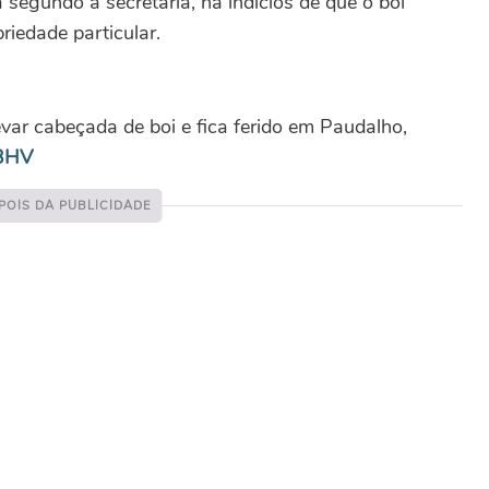
 segundo a secretaria, há indícios de que o boi
iedade particular.
ar cabeçada de boi e fica ferido em Paudalho,
L3HV