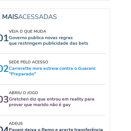
MAIS
ACESSADAS
VEJA O QUE MUDA
01
Governo publica novas regras
que restringem publicidade das bets
SEDE PELO ACESSO
02
Carrerette mira estreia contra o Guarani:
"Preparado"
ABRIU O JOGO
03
Gretchen diz que entrou em reality para
provar que marido não é gay
ADEUS
04
Pavani deixa o Remo e acerta transferência