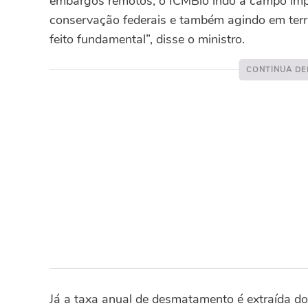
embargos remotos, o ICMBio indo a campo im
conservação federais e também agindo em ter
feito fundamental”, disse o ministro.
Já a taxa anual de desmatamento é extraída d