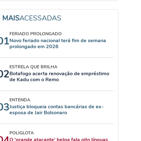
MAIS
ACESSADAS
FERIADO PROLONGADO
01
Novo feriado nacional terá fim de semana
prolongado em 2026
ESTRELA QUE BRILHA
02
Botafogo acerta renovação de empréstimo
de Kadu com o Remo
ENTENDA
03
Justiça bloqueia contas bancárias de ex-
esposa de Jair Bolsonaro
POLIGLOTA
04
O 'grande atacante' belga fala oito línguas,