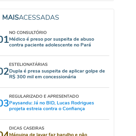
MAIS
ACESSADAS
NO CONSULTÓRIO
01
Médico é preso por suspeita de abuso
contra paciente adolescente no Pará
ESTELIONATÁRIAS
02
Dupla é presa suspeita de aplicar golpe de
R$ 300 mil em concessionária
REGULARIZADO E APRESENTADO
03
Paysandu: Já no BID, Lucas Rodrigues
projeta estreia contra o Confiança
DICAS CASEIRAS
04
Máquina de lavar faz barulho e não