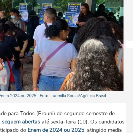
 Enem 2024 ou 2025 | Foto: Ludmilla Souza/Agência Brasil
ade para Todos (Prouni) do segundo semestre de
e
seguem abertas
até sexta-feira (10). Os candidatos
rticipado do
Enem de 2024 ou 2025
, atingido média