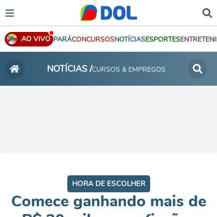
AO VIVO
PARÁ
CONCURSOS
NOTÍCIAS
ESPORTES
ENTRETEN
NOTÍCIAS /
CURSOS & EMPREGOS
HORA DE ESCOLHER
Comece ganhando mais de