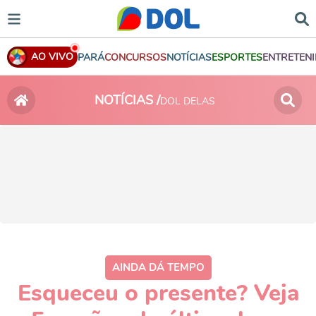
AO VIVO
PARÁ
CONCURSOS
NOTÍCIAS
ESPORTES
ENTRETEN
NOTÍCIAS /
DOL DELAS
AINDA DÁ TEMPO
Esqueceu o presente? Veja