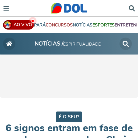
AO VIVO
PARÁ
CONCURSOS
NOTÍCIAS
ESPORTES
ENTRETEN
NOTÍCIAS /
ESPIRITUALIDADE
É O SEU?
6 signos entram em fase de