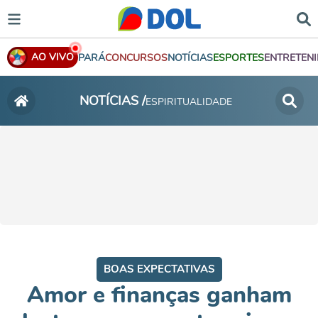
AO VIVO
PARÁ
CONCURSOS
NOTÍCIAS
ESPORTES
ENTRETEN
NOTÍCIAS /
ESPIRITUALIDADE
BOAS EXPECTATIVAS
Amor e finanças ganham