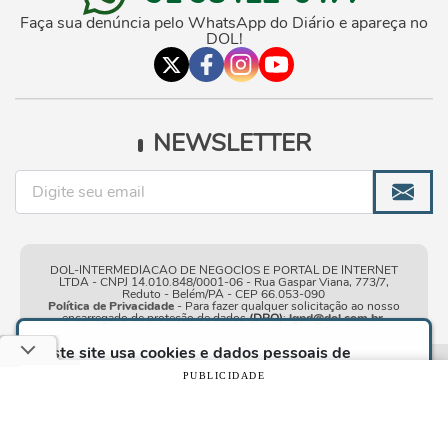
Faça sua denúncia pelo WhatsApp do Diário e apareça no
DOL!
NEWSLETTER
DOL-INTERMEDIACAO DE NEGOCIOS E PORTAL DE INTERNET
LTDA - CNPJ 14.010.848/0001-06 - Rua Gaspar Viana, 773/7,
Reduto - Belém/PA - CEP 66.053-090
Política de Privacidade
- Para fazer qualquer solicitação ao nosso
encarregado de proteção de dados
(DPO)
:
lgpd@dol.com.br
.
Este site usa cookies e dados pessoais de
acordo com os nossos
Termos de Uso e Política
Condições gerais de
| © Copyright 2010-2026 DOL - Diário
PUBLICIDADE
de Privacidade
e, ao continuar navegando neste
uso
Online
site, você declara estar ciente dessas condições.
CONTINUAR