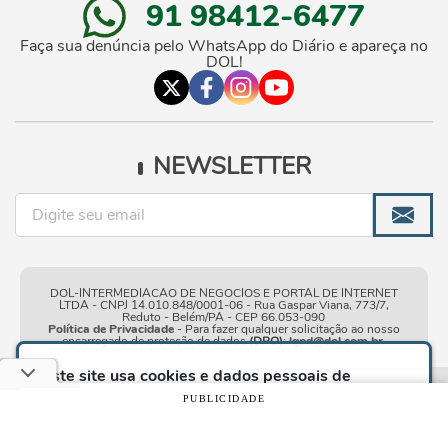
91 98412-6477
Faça sua denúncia pelo WhatsApp do Diário e apareça no
DOL!
NEWSLETTER
DOL-INTERMEDIACAO DE NEGOCIOS E PORTAL DE INTERNET
LTDA - CNPJ 14.010.848/0001-06 - Rua Gaspar Viana, 773/7,
Reduto - Belém/PA - CEP 66.053-090
Política de Privacidade
- Para fazer qualquer solicitação ao nosso
encarregado de proteção de dados
(DPO)
:
lgpd@dol.com.br
.
Este site usa cookies e dados pessoais de
acordo com os nossos
Termos de Uso e Política
Condições gerais de
| © Copyright 2010-2026 DOL - Diário
PUBLICIDADE
de Privacidade
e, ao continuar navegando neste
uso
Online
site, você declara estar ciente dessas condições.