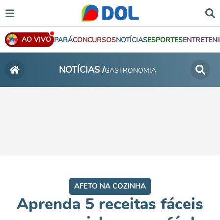
AO VIVO
PARÁ
CONCURSOS
NOTÍCIAS
ESPORTES
ENTRETEN
NOTÍCIAS /
GASTRONOMIA
AFETO NA COZINHA
Aprenda 5 receitas fáceis