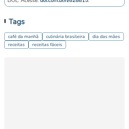
DOL. Acesse:
dol.com.br/n/828815
.
Tags
café da manhã
culinária brasileira
dia das mães
receitas
receitas fáceis