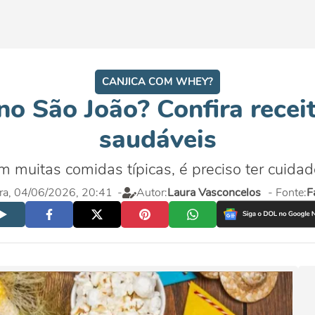
CANJICA COM WHEY?
no São João? Confira receit
saudáveis
 muitas comidas típicas, é preciso ter cuida
ira, 04/06/2026, 20:41
-
Autor:
Laura Vasconcelos
- Fonte:
F