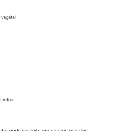
 vegetal
inutos.
inho pode ser feito em poucos minutos.