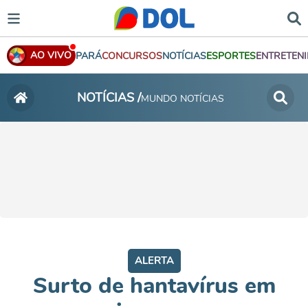
AO VIVO
PARÁ
CONCURSOS
NOTÍCIAS
ESPORTES
ENTRETEN
NOTÍCIAS /
MUNDO NOTÍCIAS
ALERTA
Surto de hantavírus em