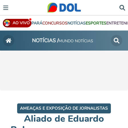
AO VIVO
PARÁ
CONCURSOS
NOTÍCIAS
ESPORTES
ENTRETEN
NOTÍCIAS /
MUNDO NOTÍCIAS
AMEAÇAS E EXPOSIÇÃO DE JORNALISTAS
Aliado de Eduardo