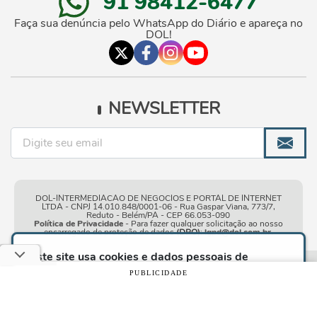
91 98412-6477
Faça sua denúncia pelo WhatsApp do Diário e apareça no
DOL!
NEWSLETTER
DOL-INTERMEDIACAO DE NEGOCIOS E PORTAL DE INTERNET
LTDA - CNPJ 14.010.848/0001-06 - Rua Gaspar Viana, 773/7,
Reduto - Belém/PA - CEP 66.053-090
Política de Privacidade
- Para fazer qualquer solicitação ao nosso
encarregado de proteção de dados
(DPO)
:
lgpd@dol.com.br
.
Este site usa cookies e dados pessoais de
acordo com os nossos
Termos de Uso e Política
Condições gerais de
| © Copyright 2010-2026 DOL - Diário
PUBLICIDADE
de Privacidade
e, ao continuar navegando neste
uso
Online
site, você declara estar ciente dessas condições.
CONTINUAR