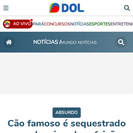
AO VIVO
PARÁ
CONCURSOS
NOTÍCIAS
ESPORTES
ENTRETEN
NOTÍCIAS /
MUNDO NOTÍCIAS
ABSURDO
Cão famoso é sequestrado