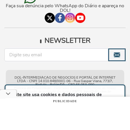
Faça sua denúncia pelo WhatsApp do Diário e apareça no
DOL!
NEWSLETTER
DOL-INTERMEDIACAO DE NEGOCIOS E PORTAL DE INTERNET
LTDA - CNPJ 14.010.848/0001-06 - Rua Gaspar Viana, 773/7,
Reduto - Belém/PA - CEP 66.053-090
Política de Privacidade
- Para fazer qualquer solicitação ao nosso
encarregado de proteção de dados
(DPO)
:
lgpd@dol.com.br
.
Este site usa cookies e dados pessoais de
acordo com os nossos
Termos de Uso e Política
PUBLICIDADE
de Privacidade
e, ao continuar navegando neste
Condições gerais de
| © Copyright 2010-2026 DOL - Diário
site, você declara estar ciente dessas condições.
uso
Online
CONTINUAR