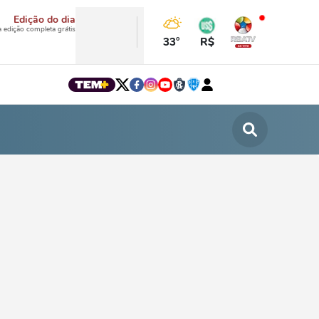
Edição do dia
a edição completa grátis
33°
R$