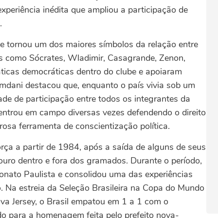
xperiência inédita que ampliou a participação de
.
e tornou um dos maiores símbolos da relação entre
mes como Sócrates, Wladimir, Casagrande, Zenon,
áticas democráticas dentro do clube e apoiaram
mdani destacou que, enquanto o país vivia sob um
ade de participação entre todos os integrantes da
 entrou em campo diversas vezes defendendo o direito
osa ferramenta de conscientização política.
ça a partir de 1984, após a saída de alguns de seus
ouro dentro e fora dos gramados. Durante o período,
eonato Paulista e consolidou uma das experiências
ro. Na estreia da Seleção Brasileira na Copa do Mundo
va Jersey, o Brasil empatou em 1 a 1 com o
do para a homenagem feita pelo prefeito nova-