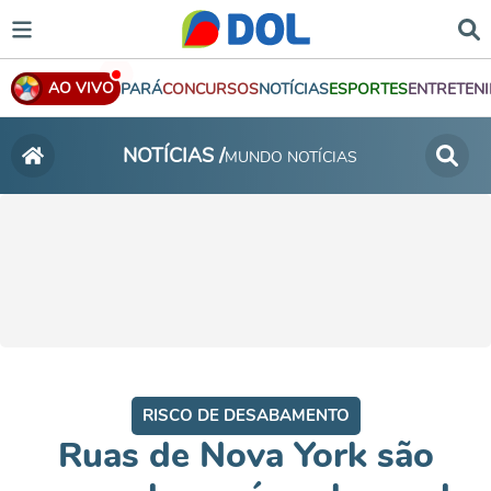
AO VIVO
PARÁ
CONCURSOS
NOTÍCIAS
ESPORTES
ENTRETEN
NOTÍCIAS /
MUNDO NOTÍCIAS
RISCO DE DESABAMENTO
Ruas de Nova York são