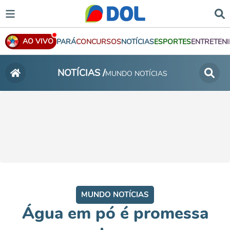
AO VIVO
PARÁ
CONCURSOS
NOTÍCIAS
ESPORTES
ENTRETEN
NOTÍCIAS /
MUNDO NOTÍCIAS
MUNDO NOTÍCIAS
Água em pó é promessa