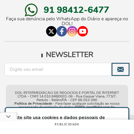
91 98412-6477
Faça sua denúncia pelo WhatsApp do Diário e apareça no
DOL!
NEWSLETTER
DOL-INTERMEDIACAO DE NEGOCIOS E PORTAL DE INTERNET
LTDA - CNPJ 14.010.848/0001-06 - Rua Gaspar Viana, 773/7,
Reduto - Belém/PA - CEP 66.053-090
Política de Privacidade
- Para fazer qualquer solicitação ao nosso
encarregado de proteção de dados
(DPO)
:
lgpd@dol.com.br
.
Este site usa cookies e dados pessoais de
acordo com os nossos
Termos de Uso e Política
Condições gerais de
| © Copyright 2010-2026 DOL - Diário
PUBLICIDADE
de Privacidade
e, ao continuar navegando neste
uso
Online
site, você declara estar ciente dessas condições.