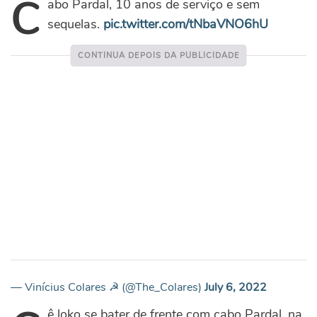
C
abo Pardal, 10 anos de serviço e sem
sequelas.
pic.twitter.com/tNbaVNO6hU
— Vinícius Colares ☭ (@The_Colares)
July 6, 2022
ê loko se bater de frente com cabo Pardal, na