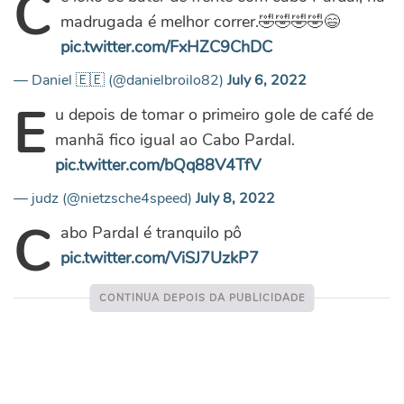
C
madrugada é melhor correr.🤣🤣🤣🤣😄
pic.twitter.com/FxHZC9ChDC
— Daniel 🇪🇪 (@danielbroilo82)
July 6, 2022
E
u depois de tomar o primeiro gole de café de
manhã fico igual ao Cabo Pardal.
pic.twitter.com/bQq88V4TfV
— judz (@nietzsche4speed)
July 8, 2022
C
abo Pardal é tranquilo pô
pic.twitter.com/ViSJ7UzkP7