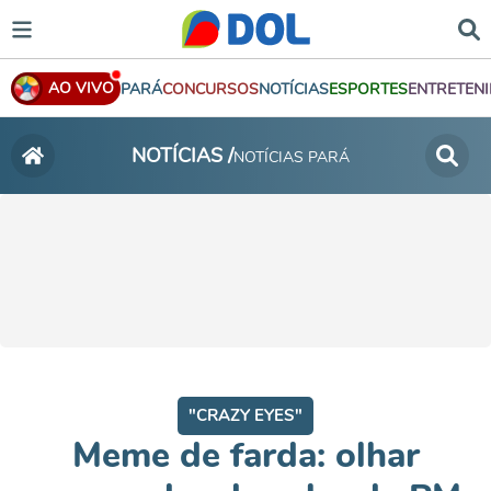
AO VIVO
PARÁ
CONCURSOS
NOTÍCIAS
ESPORTES
ENTRETEN
NOTÍCIAS /
NOTÍCIAS PARÁ
"CRAZY EYES"
Meme de farda: olhar