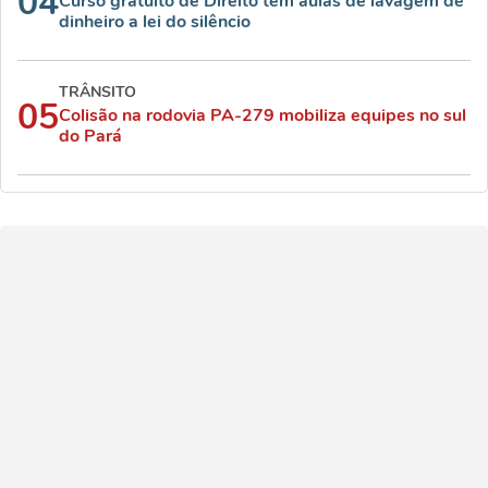
04
Curso gratuito de Direito tem aulas de lavagem de
dinheiro a lei do silêncio
TRÂNSITO
05
Colisão na rodovia PA-279 mobiliza equipes no sul
do Pará