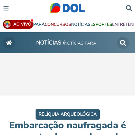
AO VIVO
PARÁ
CONCURSOS
NOTÍCIAS
ESPORTES
ENTRETEN
NOTÍCIAS /
NOTÍCIAS PARÁ
RELÍQUIA ARQUEOLÓGICA
Embarcação naufragada é