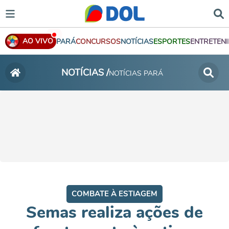
AO VIVO
PARÁ
CONCURSOS
NOTÍCIAS
ESPORTES
ENTRETEN
NOTÍCIAS /
NOTÍCIAS PARÁ
COMBATE À ESTIAGEM
Semas realiza ações de