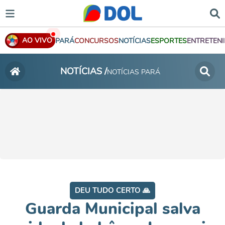
AO VIVO
PARÁ
CONCURSOS
NOTÍCIAS
ESPORTES
ENTRETEN
NOTÍCIAS /
NOTÍCIAS PARÁ
DEU TUDO CERTO 🙏
Guarda Municipal salva