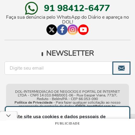
91 98412-6477
Faça sua denúncia pelo WhatsApp do Diário e apareça no
DOL!
NEWSLETTER
DOL-INTERMEDIACAO DE NEGOCIOS E PORTAL DE INTERNET
LTDA - CNPJ 14.010.848/0001-06 - Rua Gaspar Viana, 773/7,
Reduto - Belém/PA - CEP 66.053-090
Política de Privacidade
- Para fazer qualquer solicitação ao nosso
encarregado de proteção de dados
(DPO)
:
lgpd@dol.com.br
.
Este site usa cookies e dados pessoais de
acordo com os nossos
Termos de Uso e Política
Condições gerais de
| © Copyright 2010-2026 DOL - Diário
PUBLICIDADE
de Privacidade
e, ao continuar navegando neste
uso
Online
site, você declara estar ciente dessas condições.