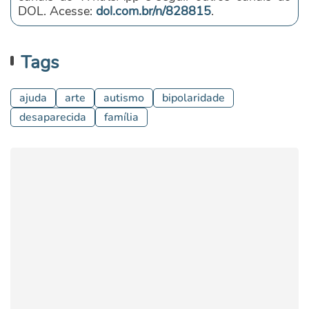
DOL. Acesse:
dol.com.br/n/828815
.
Tags
ajuda
arte
autismo
bipolaridade
desaparecida
família