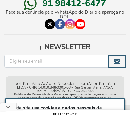
91 98412-6477
Faça sua denúncia pelo WhatsApp do Diário e apareça no
DOL!
NEWSLETTER
DOL-INTERMEDIACAO DE NEGOCIOS E PORTAL DE INTERNET
LTDA - CNPJ 14.010.848/0001-06 - Rua Gaspar Viana, 773/7,
Reduto - Belém/PA - CEP 66.053-090
Política de Privacidade
- Para fazer qualquer solicitação ao nosso
encarregado de proteção de dados
(DPO)
:
lgpd@dol.com.br
.
Este site usa cookies e dados pessoais de
acordo com os nossos
Termos de Uso e Política
Condições gerais de
| © Copyright 2010-2026 DOL - Diário
PUBLICIDADE
de Privacidade
e, ao continuar navegando neste
uso
Online
site, você declara estar ciente dessas condições.
CONTINUAR