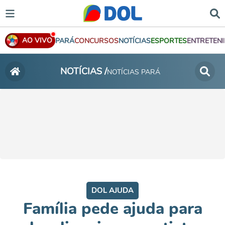
AO VIVO
PARÁ
CONCURSOS
NOTÍCIAS
ESPORTES
ENTRETEN
NOTÍCIAS /
NOTÍCIAS PARÁ
DOL AJUDA
Família pede ajuda para