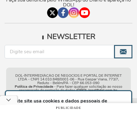
Faça sua denúncia pelo WhatsApp do Diário e apareça no
DOL!
NEWSLETTER
DOL-INTERMEDIACAO DE NEGOCIOS E PORTAL DE INTERNET
LTDA - CNPJ 14.010.848/0001-06 - Rua Gaspar Viana, 773/7,
Reduto - Belém/PA - CEP 66.053-090
Política de Privacidade
- Para fazer qualquer solicitação ao nosso
encarregado de proteção de dados
(DPO)
:
lgpd@dol.com.br
.
Este site usa cookies e dados pessoais de
acordo com os nossos
Termos de Uso e Política
Condições gerais de
| © Copyright 2010-2026 DOL - Diário
PUBLICIDADE
de Privacidade
e, ao continuar navegando neste
uso
Online
site, você declara estar ciente dessas condições.
CONTINUAR