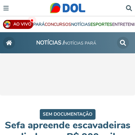
AO VIVO
PARÁ
CONCURSOS
NOTÍCIAS
ESPORTES
ENTRETEN
NOTÍCIAS /
NOTÍCIAS PARÁ
SEM DOCUMENTAÇÃO
Sefa apreende escavadeiras