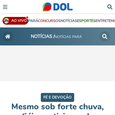
AO VIVO
PARÁ
CONCURSOS
NOTÍCIAS
ESPORTES
ENTRETEN
NOTÍCIAS /
NOTÍCIAS PARÁ
FÉ E DEVOÇÃO
Mesmo sob forte chuva,