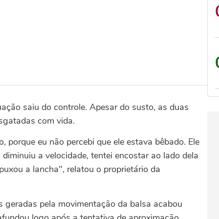
ação saiu do controle. Apesar do susto, as duas
sgatadas com vida.
o, porque eu não percebi que ele estava bêbado. Ele
 diminuiu a velocidade, tentei encostar ao lado dela
xou a lancha", relatou o proprietário da
s geradas pela movimentação da balsa acabou
afundou logo após a tentativa de aproximação.