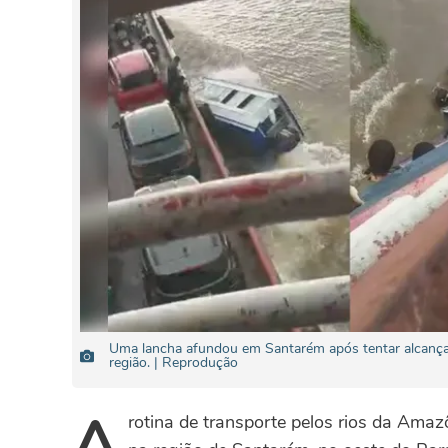
Uma lancha afundou em Santarém após tentar alcançar
região. | Reprodução
A
rotina de transporte pelos rios da Ama