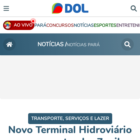
AO VIVO
PARÁ
CONCURSOS
NOTÍCIAS
ESPORTES
ENTRETEN
NOTÍCIAS /
NOTÍCIAS PARÁ
TRANSPORTE, SERVIÇOS E LAZER
Novo Terminal Hidroviário