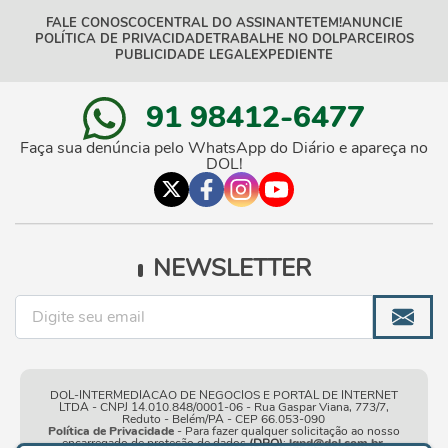
FALE CONOSCO
CENTRAL DO ASSINANTE
TEM!
ANUNCIE
POLÍTICA DE PRIVACIDADE
TRABALHE NO DOL
PARCEIROS
PUBLICIDADE LEGAL
EXPEDIENTE
91 98412-6477
Faça sua denúncia pelo WhatsApp do Diário e apareça no
DOL!
NEWSLETTER
DOL-INTERMEDIACAO DE NEGOCIOS E PORTAL DE INTERNET
LTDA - CNPJ 14.010.848/0001-06 - Rua Gaspar Viana, 773/7,
Reduto - Belém/PA - CEP 66.053-090
Política de Privacidade
- Para fazer qualquer solicitação ao nosso
encarregado de proteção de dados
(DPO)
:
lgpd@dol.com.br
.