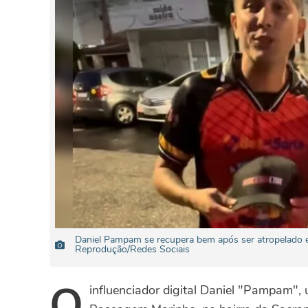
Daniel Pampam se recupera bem após ser atropelado e 
Reprodução/Redes Sociais
O
influenciador digital Daniel "Pampam",