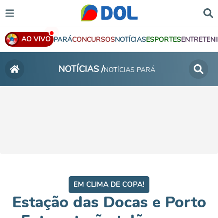
AO VIVO
PARÁ
CONCURSOS
NOTÍCIAS
ESPORTES
ENTRETEN
NOTÍCIAS /
NOTÍCIAS PARÁ
EM CLIMA DE COPA!
Estação das Docas e Porto