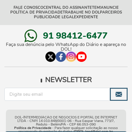
FALE CONOSCO
CENTRAL DO ASSINANTE
TEM!
ANUNCIE
POLÍTICA DE PRIVACIDADE
TRABALHE NO DOL
PARCEIROS
PUBLICIDADE LEGAL
EXPEDIENTE
91 98412-6477
Faça sua denúncia pelo WhatsApp do Diário e apareça no
DOL!
NEWSLETTER
DOL-INTERMEDIACAO DE NEGOCIOS E PORTAL DE INTERNET
LTDA - CNPJ 14.010.848/0001-06 - Rua Gaspar Viana, 773/7,
Reduto - Belém/PA - CEP 66.053-090
Política de Privacidade
- Para fazer qualquer solicitação ao nosso
encarregado de proteção de dados
(DPO)
:
lgpd@dol.com.br
.