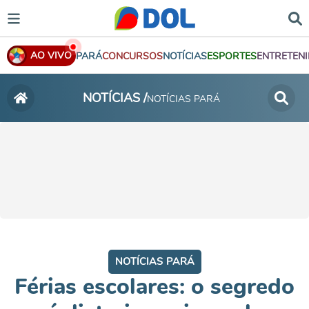
AO VIVO
PARÁ
CONCURSOS
NOTÍCIAS
ESPORTES
ENTRETEN
NOTÍCIAS /
NOTÍCIAS PARÁ
NOTÍCIAS PARÁ
Férias escolares: o segredo