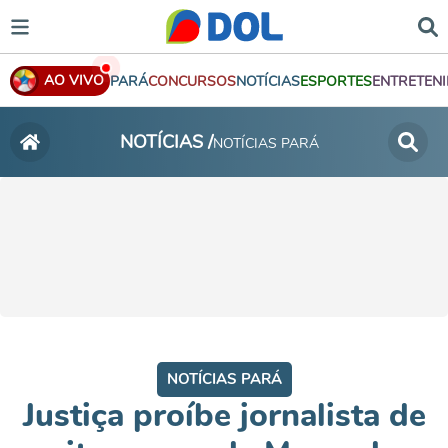
AO VIVO
PARÁ
CONCURSOS
NOTÍCIAS
ESPORTES
ENTRETEN
NOTÍCIAS /
NOTÍCIAS PARÁ
NOTÍCIAS PARÁ
Justiça proíbe jornalista de