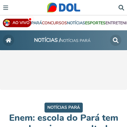
AO VIVO
PARÁ
CONCURSOS
NOTÍCIAS
ESPORTES
ENTRETEN
NOTÍCIAS /
NOTÍCIAS PARÁ
NOTÍCIAS PARÁ
Enem: escola do Pará tem