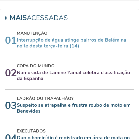
MAIS
ACESSADAS
MANUTENÇÃO
01
Interrupção de água atinge bairros de Belém na
noite desta terça-feira (14)
COPA DO MUNDO
02
Namorada de Lamine Yamal celebra classificação
da Espanha
LADRÃO OU TRAPALHÃO?
03
Suspeito se atrapalha e frustra roubo de moto em
Benevides
EXECUTADOS
04
Duplo homicídio é registrado em área de mata no