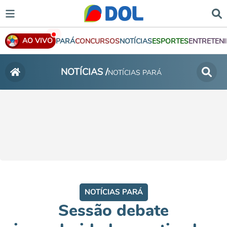
AO VIVO
PARÁ
CONCURSOS
NOTÍCIAS
ESPORTES
ENTRETEN
NOTÍCIAS /
NOTÍCIAS PARÁ
NOTÍCIAS PARÁ
Sessão debate