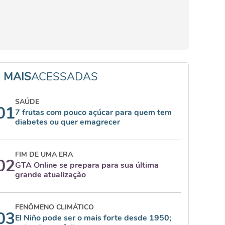
MAIS
ACESSADAS
SAÚDE
01
7 frutas com pouco açúcar para quem tem
diabetes ou quer emagrecer
FIM DE UMA ERA
02
GTA Online se prepara para sua última
grande atualização
FENÔMENO CLIMÁTICO
03
El Niño pode ser o mais forte desde 1950;