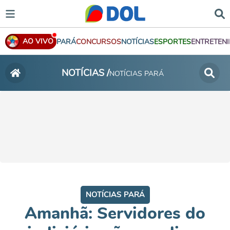
AO VIVO
PARÁ
CONCURSOS
NOTÍCIAS
ESPORTES
ENTRETEN
NOTÍCIAS /
NOTÍCIAS PARÁ
NOTÍCIAS PARÁ
Amanhã: Servidores do