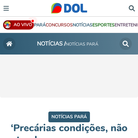
AO VIVO
PARÁ
CONCURSOS
NOTÍCIAS
ESPORTES
ENTRETEN
NOTÍCIAS /
NOTÍCIAS PARÁ
NOTÍCIAS PARÁ
‘Precárias condições, não