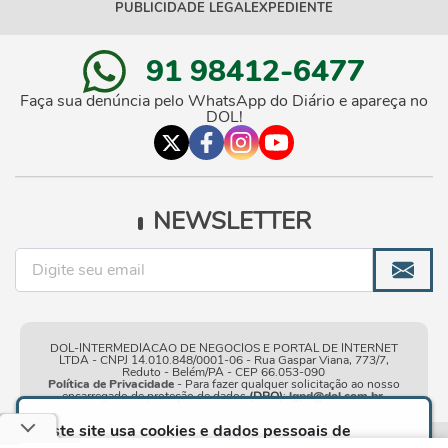
PUBLICIDADE LEGAL
EXPEDIENTE
91 98412-6477
Faça sua denúncia pelo WhatsApp do Diário e apareça no
DOL!
NEWSLETTER
DOL-INTERMEDIACAO DE NEGOCIOS E PORTAL DE INTERNET
LTDA - CNPJ 14.010.848/0001-06 - Rua Gaspar Viana, 773/7,
Reduto - Belém/PA - CEP 66.053-090
Política de Privacidade
- Para fazer qualquer solicitação ao nosso
encarregado de proteção de dados
(DPO)
:
lgpd@dol.com.br
.
Este site usa cookies e dados pessoais de
acordo com os nossos
Termos de Uso e Política