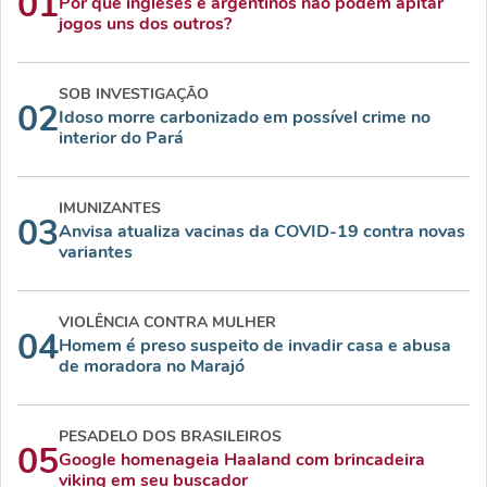
01
Por que ingleses e argentinos não podem apitar
jogos uns dos outros?
SOB INVESTIGAÇÃO
02
Idoso morre carbonizado em possível crime no
interior do Pará
IMUNIZANTES
03
Anvisa atualiza vacinas da COVID-19 contra novas
variantes
VIOLÊNCIA CONTRA MULHER
04
Homem é preso suspeito de invadir casa e abusa
de moradora no Marajó
PESADELO DOS BRASILEIROS
05
Google homenageia Haaland com brincadeira
viking em seu buscador