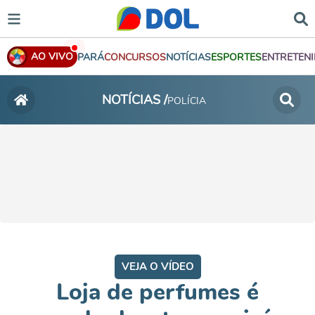
AO VIVO
PARÁ
CONCURSOS
NOTÍCIAS
ESPORTES
ENTRETEN
NOTÍCIAS /
POLÍCIA
VEJA O VÍDEO
Loja de perfumes é