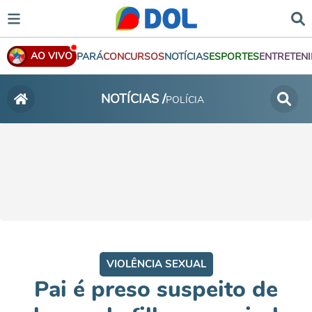
AO VIVO
PARÁ
CONCURSOS
NOTÍCIAS
ESPORTES
ENTRETEN
NOTÍCIAS /
POLÍCIA
VIOLÊNCIA SEXUAL
Pai é preso suspeito de