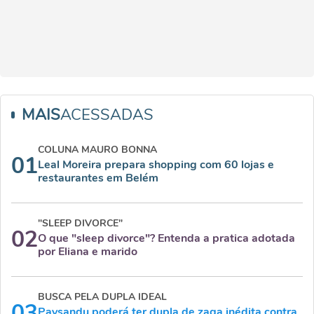
MAIS
ACESSADAS
COLUNA MAURO BONNA
01
Leal Moreira prepara shopping com 60 lojas e
restaurantes em Belém
"SLEEP DIVORCE"
02
O que "sleep divorce"? Entenda a pratica adotada
por Eliana e marido
BUSCA PELA DUPLA IDEAL
03
Paysandu poderá ter dupla de zaga inédita contra