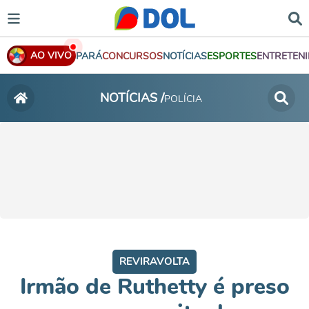
AO VIVO
PARÁ
CONCURSOS
NOTÍCIAS
ESPORTES
ENTRETEN
NOTÍCIAS /
POLÍCIA
REVIRAVOLTA
Irmão de Ruthetty é preso