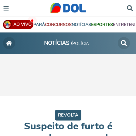
AO VIVO
PARÁ
CONCURSOS
NOTÍCIAS
ESPORTES
ENTRETEN
NOTÍCIAS /
POLÍCIA
REVOLTA
Suspeito de furto é