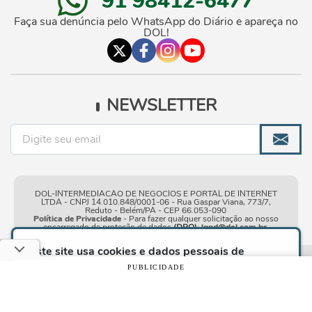
91 98412-6477
Faça sua denúncia pelo WhatsApp do Diário e apareça no
DOL!
NEWSLETTER
DOL-INTERMEDIACAO DE NEGOCIOS E PORTAL DE INTERNET
LTDA - CNPJ 14.010.848/0001-06 - Rua Gaspar Viana, 773/7,
Reduto - Belém/PA - CEP 66.053-090
Política de Privacidade
- Para fazer qualquer solicitação ao nosso
encarregado de proteção de dados
(DPO)
:
lgpd@dol.com.br
.
Este site usa cookies e dados pessoais de
acordo com os nossos
Termos de Uso e Política
Condições gerais de
| © Copyright 2010-2026 DOL - Diário
PUBLICIDADE
de Privacidade
e, ao continuar navegando neste
uso
Online
site, você declara estar ciente dessas condições.
CONTINUAR