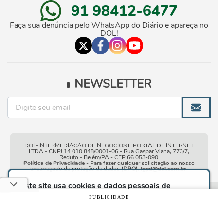
91 98412-6477
Faça sua denúncia pelo WhatsApp do Diário e apareça no
DOL!
NEWSLETTER
DOL-INTERMEDIACAO DE NEGOCIOS E PORTAL DE INTERNET
LTDA - CNPJ 14.010.848/0001-06 - Rua Gaspar Viana, 773/7,
Reduto - Belém/PA - CEP 66.053-090
Política de Privacidade
- Para fazer qualquer solicitação ao nosso
encarregado de proteção de dados
(DPO)
:
lgpd@dol.com.br
.
Este site usa cookies e dados pessoais de
acordo com os nossos
Termos de Uso e Política
Condições gerais de
| © Copyright 2010-2026 DOL - Diário
PUBLICIDADE
de Privacidade
e, ao continuar navegando neste
uso
Online
site, você declara estar ciente dessas condições.