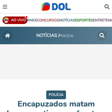
AO VIVO
PARÁ
CONCURSOS
NOTÍCIAS
ESPORTES
ENTRETEN
NOTÍCIAS /
POLÍCIA
POLÍCIA
Encapuzados matam