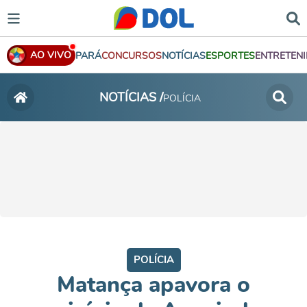
AO VIVO
PARÁ
CONCURSOS
NOTÍCIAS
ESPORTES
ENTRETEN
NOTÍCIAS /
POLÍCIA
POLÍCIA
Matança apavora o