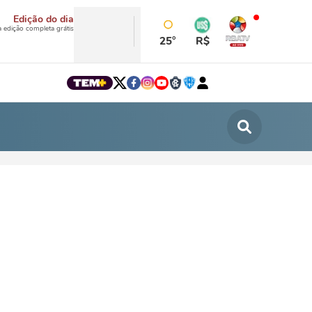
Edição do dia
a edição completa grátis
25°
R$