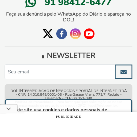
91 98412-6477
Faça sua denúncia pelo WhatsApp do Diário e apareça no
DOL!
NEWSLETTER
DOL-INTERMEDIACAO DE NEGOCIOS E PORTAL DE INTERNET LTDA
- CNPJ 14.010.848/0001-06 - Rua Gaspar Viana, 773/7, Reduto -
Belém/PA - CEP 66.053-090
Política de Privacidade
- Para fazer qualquer solicitação ao nosso
encarregado de proteção de dados
(DPO)
:
lgpd@dol.com.br
.
Este site usa cookies e dados pessoais de
acordo com os nossos
Termos de Uso e Política
PUBLICIDADE
de Privacidade
e, ao continuar navegando neste
Condições gerais de uso
| © Copyright 2010-2026 DOL - Diário
site, você declara estar ciente dessas condições.
Online
CONTINUAR