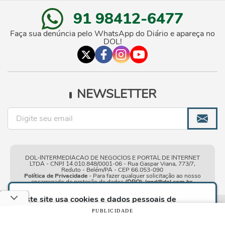
91 98412-6477
Faça sua denúncia pelo WhatsApp do Diário e apareça no
DOL!
NEWSLETTER
DOL-INTERMEDIACAO DE NEGOCIOS E PORTAL DE INTERNET
LTDA - CNPJ 14.010.848/0001-06 - Rua Gaspar Viana, 773/7,
Reduto - Belém/PA - CEP 66.053-090
Política de Privacidade
- Para fazer qualquer solicitação ao nosso
encarregado de proteção de dados
(DPO)
:
lgpd@dol.com.br
.
Este site usa cookies e dados pessoais de
acordo com os nossos
Termos de Uso e Política
Condições gerais de
| © Copyright 2010-2026 DOL - Diário
PUBLICIDADE
de Privacidade
e, ao continuar navegando neste
uso
Online
site, você declara estar ciente dessas condições.