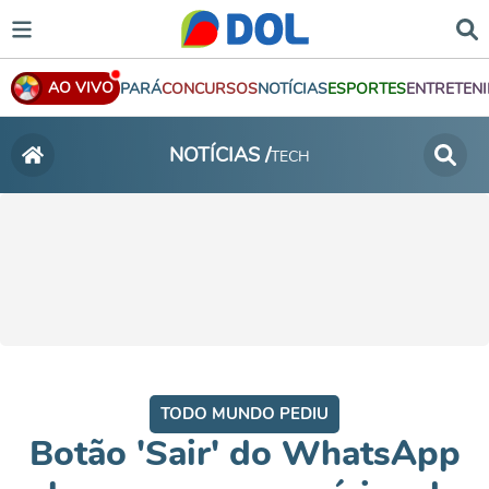
AO VIVO
PARÁ
CONCURSOS
NOTÍCIAS
ESPORTES
ENTRETEN
NOTÍCIAS /
TECH
TODO MUNDO PEDIU
Botão 'Sair' do WhatsApp