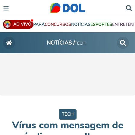
AO VIVO
PARÁ
CONCURSOS
NOTÍCIAS
ESPORTES
ENTRETEN
NOTÍCIAS /
TECH
TECH
Vírus com mensagem de