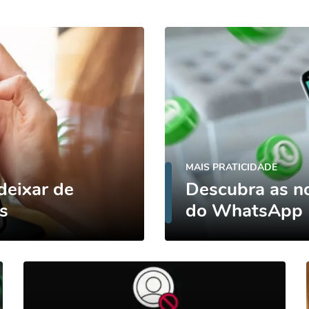
MAIS PRATICIDADE
deixar de
Descubra as n
s
do WhatsApp