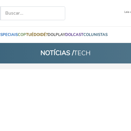
Leia 
ESPECIAIS
COP
TUÉDOIDÉ?
DOLPLAY
DOLCAST
COLUNISTAS
NOTÍCIAS /
TECH